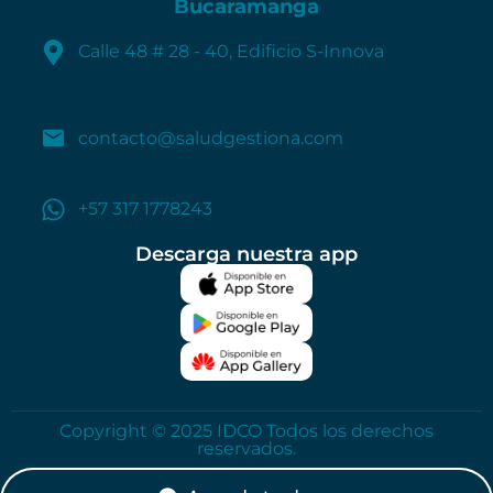
Bucaramanga
Calle 48 # 28 - 40, Edificio S-Innova
contacto@saludgestiona.com
+57 317 1778243
Descarga nuestra app
Copyright © 2025 IDCO Todos los derechos
reservados.
Política de privacidad
Términos de uso